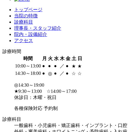
トップページ
当院の特徴
診療科目
理事長・スタッフ紹介
院内・設備紹介
アクセス
診療時間
時間
月
火
水
木
金
土
日
10:00～13:00
●
●
●
／
●
★
★
14:30～18:00
●
●
／
●
◎
☆
☆
◎14:30～19:00
★9:30～13:00 ☆14:00～17:00
休診日：木曜・祝日
各種保険対応
予約制
診療科目
一般歯科・小児歯科・矯正歯科・インプラント・口腔
外科・審美歯科・ホワイトニング・予防歯科・入れ歯